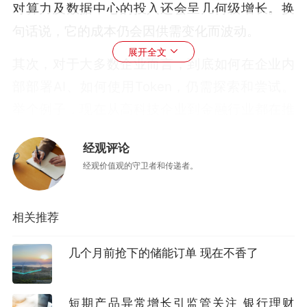
对算力及数据中心的投入还会呈几何级增长。换
句话说，它的成本仍会因供需变化而波动。
展开全文
其次，对于大多数企业而言，到底如何在企业内
部部署AI、如何使用Token，仍需探索和尝试。
举个例子，现在从高科技企业到金融行业都在推
动员工广泛使用AI，一些典型做法就是给每个员
经观评论
工发放相当于工资一定比例（甚至等额）的
经观价值观的守卫者和传递者。
Token额度，推动他们在工作中开展各种尝试，
同时也有相应考核。现阶段将Token纳入企业管
相关推荐
理还为时尚早，因为AI在企业内部如何应用还需
要更多探索和尝试，摸索阶段就不宜与考核挂
几个月前抢下的储能订单 现在不香了
钩。更何况，这种尝试背后还有冷峻的现实：当
员工能训练AI完成既有任务，虽然一部分优秀的
短期产品异常增长引监管关注 银行理财