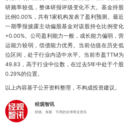
研频率较低，整体研报评级变化不大。基金持股
比例0.00%，共有1家机构发表了盈利预测。最近
一期季报披露主动偏股基金对该股持仓比例变化
+0.00%。公司盈利能力一般，成长能力偏弱，营
运能力较弱，偿债能力优秀。当前估值在历史低
位区间，处于行业内适中水平。当前市盈TTM为
49.83，高于行业中位数，在过去5年中处于个股
0.29%的位置。
以上内容基于公开资料整理，不构成投资建议。
经观智讯
秒级、海量、可用的全球商业资讯