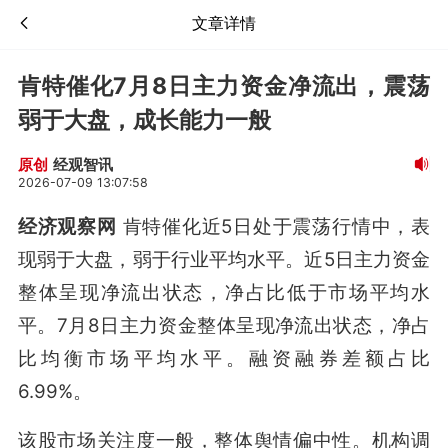
文章详情
肯特催化7月8日主力资金净流出，震荡
弱于大盘，成长能力一般
经观智讯
原创
2026-07-09 13:07:58
经济观察网
肯特催化近5日处于震荡行情中，表
现弱于大盘，弱于行业平均水平。近5日主力资金
整体呈现净流出状态，净占比低于市场平均水
平。7月8日主力资金整体呈现净流出状态，净占
比均衡市场平均水平。融资融券差额占比
6.99%。
该股市场关注度一般，整体舆情偏中性。机构调