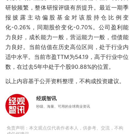
研较频繁，整体研报评级有所提升。最近一期季
报披露主动偏股基金对该股持仓比例变
化-0.26%，同期股价变化-0.70%。公司盈利能
力良好，成长能力一般，营运能力一般，偿债能
力良好。当前估值在历史高位区间，处于行业内
适中水平。当前市盈TTM为54.19，高于行业中位
数，在过去5年中处于个股90.88%的位置。
以上内容基于公开资料整理，不构成投资建议。
经观智讯
秒级、海量、可用的全球商业资讯
免责声明：本文观点仅代表作者本人，供参考、交流，不构