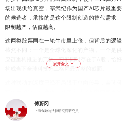
场出现供给真空，寒武纪作为国产AI芯片最重要
的候选者，承接的是这个限制创造的替代需求。
限制越严，估值越高。
这两类股票同在一轮牛市里上涨，但背后的逻辑
截然不同：一个是全球化深化的产物，一个是供
应链重构推进的产物。它们同时存在于A股，恰好
展开全文
构成当下全球科技分工格局最完整的截面。
这种联动的深度已经不局限于单向传导，全球科
技政策的每一个变化，都在实时修改中国股市的
估值模型。与此同时，中国的每一次政策表态，
傅蔚冈
也在实时影响海外科技股的核心资产定价。近
上海金融与法律研究院研究员
期，受中美经贸谈判进展影响，英伟达股价单日