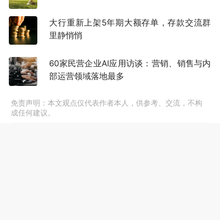
全体系深度融合，引入“AI智能研判+安全专家人
工复核”的人机协同模式。
大行重新上架5年期大额存单，存款交流群
里静悄悄
滴滴的AI战略呈现出“全域渗透”特征，不局限于某
一个功能模块，而是将AI作为底层能力嵌入调
60家民营企业AI应用访谈：营销、销售与内
度、安全、客服、用户体验全链条。2026年5
部运营领域落地最多
月，滴滴与智谱联合设立AI探索实验室；同时，
免责声明：本文观点仅代表作者本人，供参考、交流，不构
滴滴作为首批合作伙伴将核心网约车服务融入微
成任何建议。
信AI Agent。从自建AI能力到开放出行Skill接
口，滴滴试图将自己打造为AI时代的“出行履约底
座”。
与滴滴从互联网出发不同，T3出行、曹操出行、
享道出行背靠整车厂，天然具有“造车+出行”的产
业闭环思维。它们的AI布局更偏向于为自动驾驶