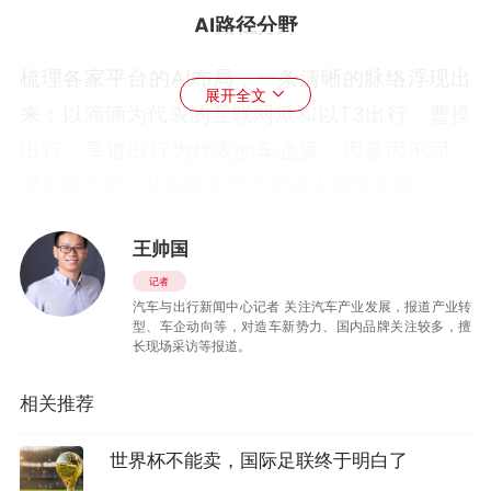
AI路径分野
梳理各家平台的AI布局，一条清晰的脉络浮现出
展开全文
来：以滴滴为代表的互联网派和以T3出行、曹操
出行、享道出行为代表的车企派，因基因不同，
对AI的态度、节奏和着力点呈现出显著差异。
作为行业规模最大的玩家，滴滴的AI布局起步最
王帅国
早、覆盖面最广。2026年3月，滴滴推出AI出行
记者
汽车与出行新闻中心记者 关注汽车产业发展，报道产业转
助手“小滴”v1.0；6月，App升级至8.0版本后将AI
型、车企动向等，对造车新势力、国内品牌关注较多，擅
嵌入每条业务线。据滴滴2026年一季度业绩报
长现场采访等报道。
告，“小滴”依托十余年积累的真实运营数据，支
相关推荐
持“空气清新、后备箱大、驾驶平稳”等90余个精
细化服务标签。在安全领域，滴滴将AI能力与安
世界杯不能卖，国际足联终于明白了