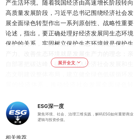
产生活环境。随着我国经济由高速增长阶段转向
高质量发展阶段，习近平总书记围绕经济社会发
展全面绿色转型作出一系列原创性、战略性重要
论述，指出，要正确处理好经济发展同生态环境
保护的关系，牢固树立保护生态环境就是保护生
产力、改善生态环境就是发展生产力的理念；亲
展开全文
自部署把碳达峰、碳中和纳入经济社会发展和生
态文明建设整体布局，建立健全绿色低碳循环发
展的经济体系，推动经济社会发展全面绿色转
型。
ESG深一度
从“绿水青山就是金山银山”的理念引领，到“双
聚焦环境、社会、治理三维实践，解码ESG如何重塑商业
碳”目标的战略指引，再到“全面绿色转型”的系统
逻辑与投资价值。
部署，在习近平生态文明思想指引下，我国绿色
相关推荐