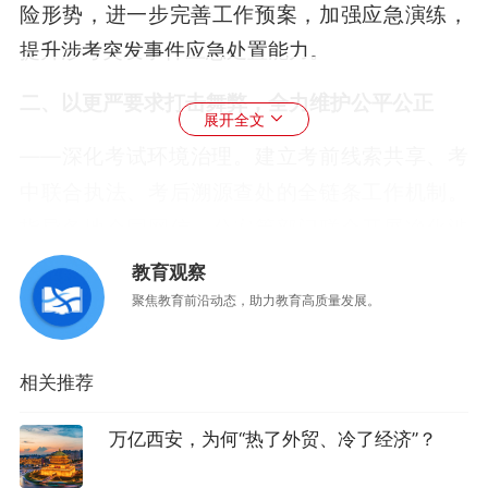
险形势，进一步完善工作预案，加强应急演练，
提升涉考突发事件应急处置能力。
二、以更严要求打击舞弊，全力维护公平公正
展开全文
——深化考试环境治理。建立考前线索共享、考
中联合执法、考后溯源查处的全链条工作机制。
指导各地会同网信、公安等部门联合开展净化涉
考网络环境、净化考点周边环境、打击销售作弊
教育观察
器材、打击替考作弊、治理涉考培训机构等专项
聚焦教育前沿动态，助力教育高质量发展。
行动，依法严厉打击各类涉考违法犯罪活动，积
极营造和谐健康的考试环境。
相关推荐
——防范打击高科技舞弊。指导各地深化考生诚
万亿西安，为何“热了外贸、冷了经济”？
信考试教育，进一步强化人防、物防、技防等措