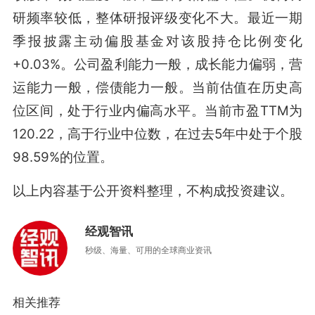
研频率较低，整体研报评级变化不大。最近一期
季报披露主动偏股基金对该股持仓比例变化
+0.03%。公司盈利能力一般，成长能力偏弱，营
运能力一般，偿债能力一般。当前估值在历史高
位区间，处于行业内偏高水平。当前市盈TTM为
120.22，高于行业中位数，在过去5年中处于个股
98.59%的位置。
以上内容基于公开资料整理，不构成投资建议。
经观智讯
秒级、海量、可用的全球商业资讯
相关推荐