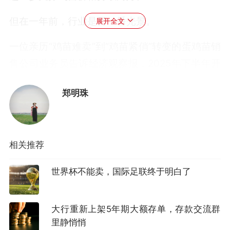
但在一年前，行业是另一番光景。
展开全文
一位亲历“鸡苗难卖”到“鸡苗紧俏”转变的蛋鸡苗销
售公司业务员告诉经济观察报，2025年下半年开
始，蛋鸡鸡苗很难卖，甚至到了出壳前一周，他
郑明珠
还在到处找客户接鸡。而到了今年，订单已经排
到了9月以后。他说：“现在是鸡苗都还没孵出
来，就被预订了。”
相关推荐
行业为何会出现从“鸡苗滞销”到“鸡苗紧俏”的反
世界杯不能卖，国际足联终于明白了
转？这也是本轮鸡蛋涨价的核心原因。
2021年至2024年，蛋鸡行业连续四年盈利。行业
大行重新上架5年期大额存单，存款交流群
整体盈利之下，养殖户现金流充裕，补栏积极性
里静悄悄