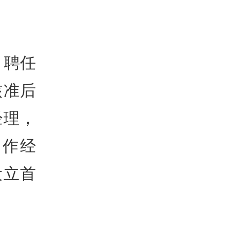
，聘任
核准后
经理，
工作经
设立首
。