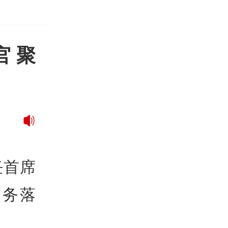
 聚
任首席
业务落