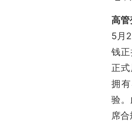
高管
5月
钱正
正式
拥有
验
。
席合