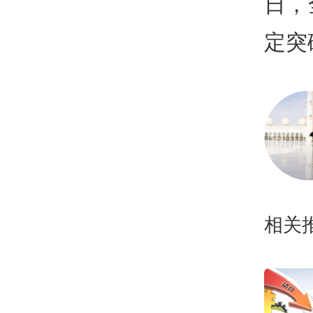
日，
定突
相关