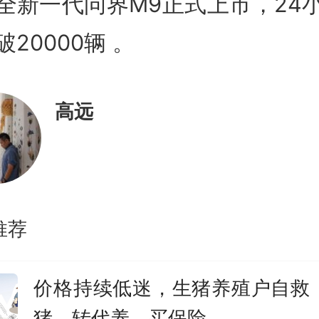
全新一代问界M9正式上市，24
破20000辆 。
高远
推荐
价格持续低迷，生猪养殖户自救
猪、转代养、买保险……