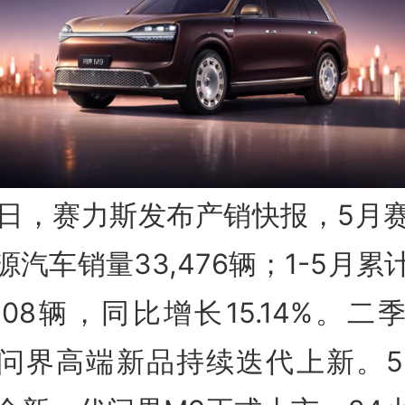
1日，赛力斯发布产销快报，5月
源汽车销量33,476辆；1-5月累
5,108辆，同比增长15.14%。二
问界高端新品持续迭代上新。5