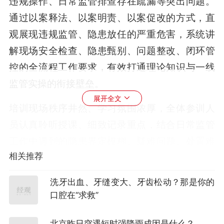
违规操作、日常监管排查存在疏漏等突出问题。
通过以案释法、以案明责、以案促改的方式，直
观展现违规监管、隐患放任的严重危害，系统讲
解现场安全检查、隐患甄别、问题整改、闭环管
控的全流程工作要求，有效打通理论知识与一线
监管实操的衔接壁垒。
展开全文
培训现场秩序井然、学习氛围浓厚，全体参训人
员认真聆听授课、细致记录重点，结合日常监管
工作中遇到的隐患界定模糊、疑难问题、处置难
相关推荐
点开展深入交流研讨，相互借鉴工作经验、梳理
工作短板、厘清执法误区，有效补齐了业务知识
洗牙出血、牙缝变大、牙齿松动？那是你的
短板，进一步夯实了特种设备安全监管理论和实
口腔在“求救”
操基础。
北京昨日突遇短时强降雨成因是什么？