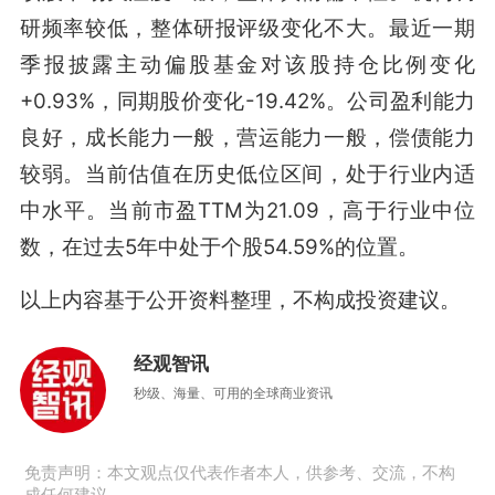
研频率较低，整体研报评级变化不大。最近一期
季报披露主动偏股基金对该股持仓比例变化
+0.93%，同期股价变化-19.42%。公司盈利能力
良好，成长能力一般，营运能力一般，偿债能力
较弱。当前估值在历史低位区间，处于行业内适
中水平。当前市盈TTM为21.09，高于行业中位
数，在过去5年中处于个股54.59%的位置。
以上内容基于公开资料整理，不构成投资建议。
经观智讯
秒级、海量、可用的全球商业资讯
免责声明：本文观点仅代表作者本人，供参考、交流，不构