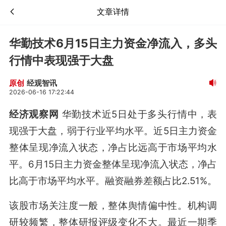
文章详情
华勤技术6月15日主力资金净流入，多头
行情中表现强于大盘
经观智讯
原创
2026-06-16 17:22:44
经济观察网
华勤技术近5日处于多头行情中，表
现强于大盘，弱于行业平均水平。近5日主力资金
整体呈现净流入状态，净占比远高于市场平均水
平。6月15日主力资金整体呈现净流入状态，净占
比高于市场平均水平。融资融券差额占比2.51%。
该股市场关注度一般，整体舆情偏中性。机构调
研较频繁，整体研报评级变化不大。最近一期季