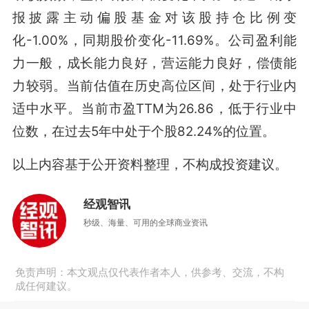
报披露主动偏股基金对该股持仓比例变
化-1.00%，同期股价变化-11.69%。公司盈利能
力一般，成长能力良好，营运能力良好，偿债能
力较弱。当前估值在历史高位区间，处于行业内
适中水平。当前市盈TTM为26.86，低于行业中
位数，在过去5年中处于个股82.24%的位置。
以上内容基于公开资料整理，不构成投资建议。
经观智讯
秒级、海量、可用的全球商业资讯
免责声明：本文观点仅代表作者本人，供参考、交流，不构
成任何建议。