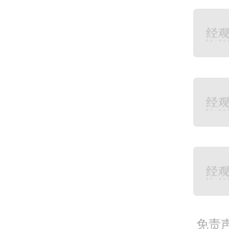
各有
为深
景资
成果
南省
外发
产业
欢迎
免责