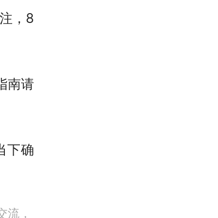
关注，8
我省场
能创新
指南请
了《河
，现对
当下确
，涵盖
领域，
新团队
交流，