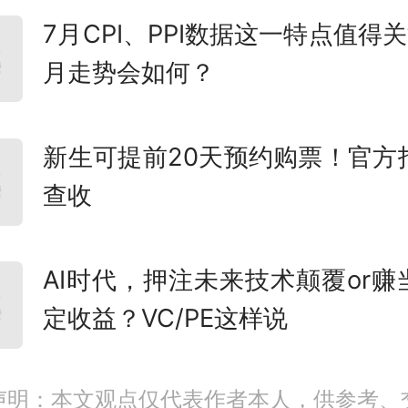
关单位、有关企业：
7月CPI、PPI数据这一特点值得
月走势会如何？
入实施“人工智能+”行动，发挥
源牵引作用，加快推动人工智
新生可提前20天预约购票！官方
落地应用，经征集遴选，形成
查收
人工智能应用场景机会清单》
AI时代，押注未来技术颠覆or赚
布。清单共包含30个应用场景
定收益？VC/PE这样说
发展、民生服务、社会治理等
人工智能企业、科研机构、创
声明：本文观点仅代表作者本人，供参考、