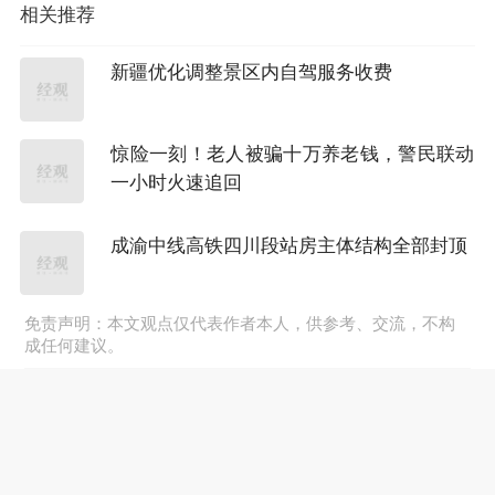
7月8日ETF融资净买入额前三位分别为：科创半
相关推荐
导体ETF华夏（1.72亿元）、中证500ETF南方
新疆优化调整景区内自驾服务收费
（1.67亿元）和港股通创新药ETF汇添富（1.46亿
元），前10具体见下表：
惊险一刻！老人被骗十万养老钱，警民联动
一小时火速追回
成渝中线高铁四川段站房主体结构全部封顶
免责声明：本文观点仅代表作者本人，供参考、交流，不构
成任何建议。
ETF融券卖出额
7月8日ETF融券卖出额前三位分别为：中证
500ETF南方（2784.88万元）、沪深300ETF华
泰柏瑞（1744.89万元）和银行ETF华宝