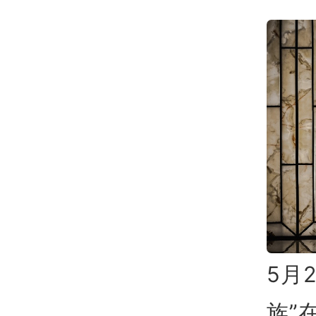
5月
族”