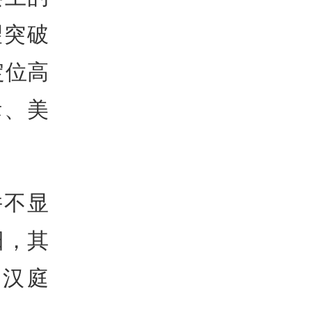
望突破
定位高
际、美
并不显
日，其
中汉庭