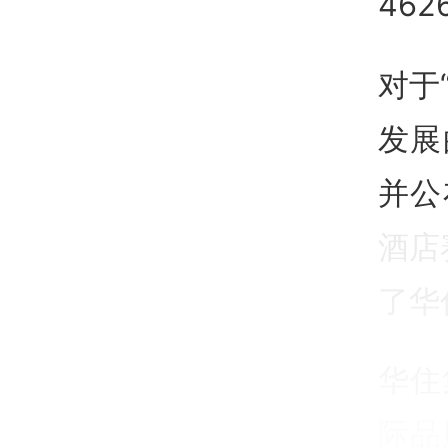
46
对于
发展
并公
酒店
了华
华住
际品