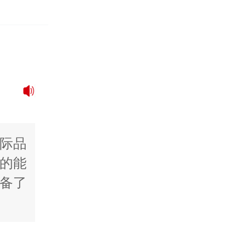
国际品
的能
备了