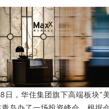
28日，华住集团旗下高端板块“
在青岛办了一场投资峰会。根据