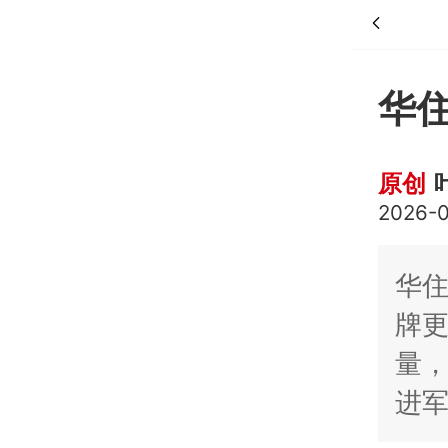
华
原创
2026-0
华住
牌
量
进军