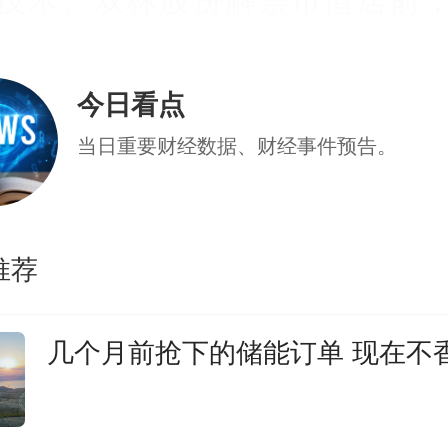
分别为2.63亿元、2.3亿元、1.
今日看点
当日重要财经数据、财经事件预告。
25家公司披露回购进展
9日，25家公司共发布25个股票
推荐
展。其中，9家公司首次披露股
几个月前抢下的储能订单 现在不
，1家公司回购方案获股东大会
公司披露股票回购实施进展，9