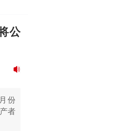
据将公
6月份
生产者