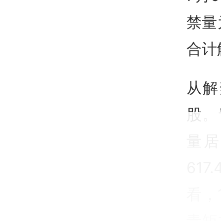
禁量
合计
从解
股。
量居
61
看，
青矩