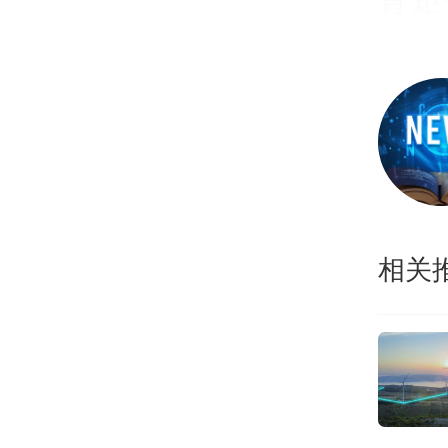
市值
元。
3、
7月
相关
关进
预案
6家