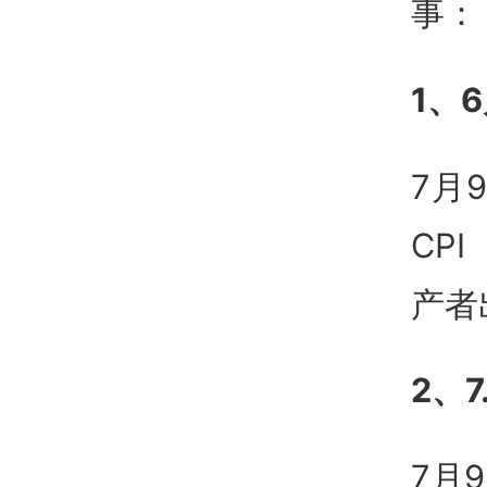
事：
1、
7月
CP
产者
2、
7月