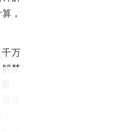
计算，
超千万
子解禁
万股、
市值来
电子、
，解禁