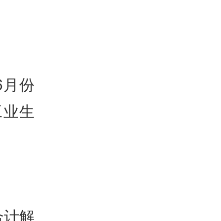
6月份
工业生
合计解