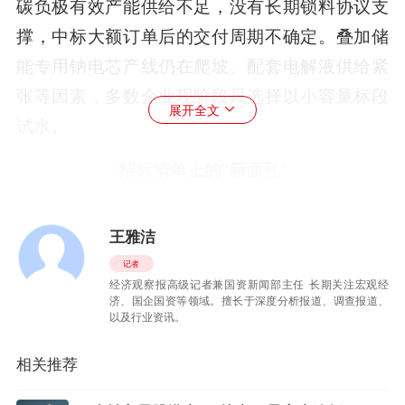
碳负极有效产能供给不足，没有长期锁料协议支
撑，中标大额订单后的交付周期不确定。叠加储
能专用钠电芯产线仍在爬坡、配套电解液供给紧
张等因素，多数企业现阶段只选择以小容量标段
展开全文
试水。
招标清单上的“新面孔”
6月中下旬，记者梳理数地新建智算配套储能招标
王雅洁
情况发现，这批招标不止一地设置了一个往年没
记者
有的条款：钠电和磷酸铁锂两种技术路线均可参
经济观察报高级记者兼国资新闻部主任 长期关注宏观经
与投标。
济、国企国资等领域。擅长于深度分析报道、调查报道、
以及行业资讯。
过去，大型商用算力园区的集中式储能配套长期
相关推荐
以磷酸铁锂电池为主。钠电的活动范围主要集中