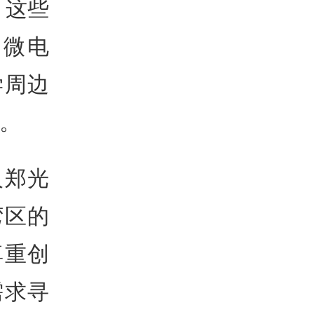
。这些
、微电
学周边
带。
人郑光
湾区的
尊重创
需求寻