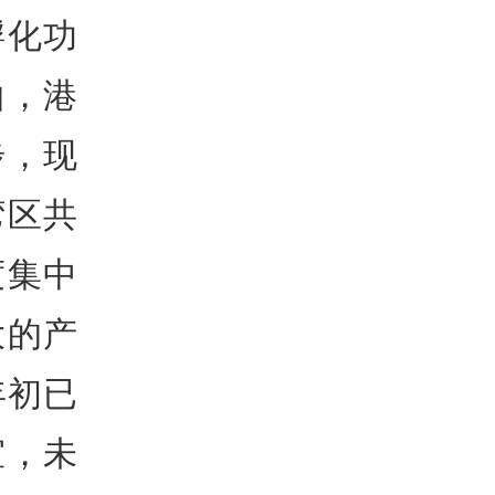
孵化功
山，港
步，现
湾区共
度集中
大的产
年初已
室，未