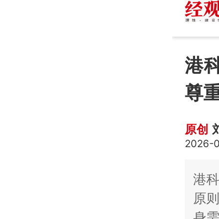
港
尊
原创
2026-0
港
原
身