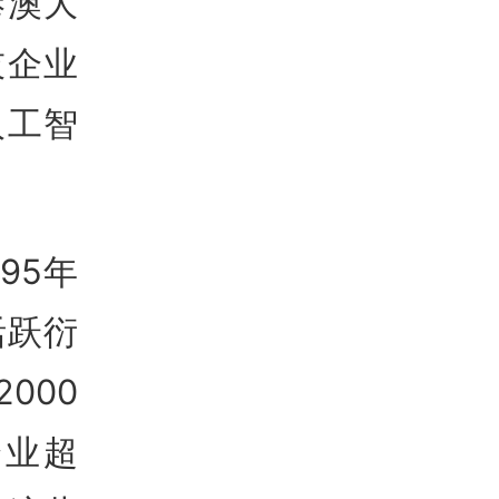
港澳大
技企业
人工智
95年
活跃衍
000
企业超