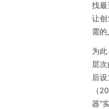
找最
让创
需的
为此
层次
后设
（2
器”