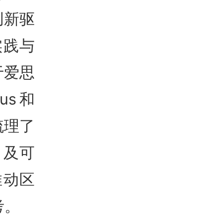
创新驱
实践与
于爱思
us和
梳理了
 及可
推动区
考。