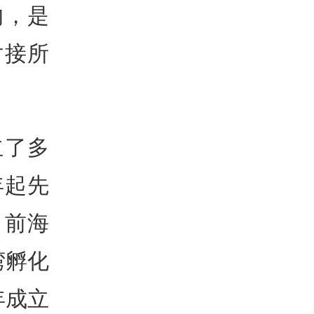
的，是
对接所
立了多
年起先
、前海
湾孵化
年成立