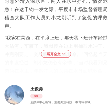
时意外滑入深水区，两人在水中挣扎，情况危
急！在这千钧一发之际，平度市市场监督管理局
稽查大队工作人员刘小龙刚听到了急促的呼救
声。
“我家在莱西，在平度上班，那天我下班开车经过
大沽河，车脏了，我就停在边上用桶舀水冲车。
冲完刚要走，突然听到有人喊救命。”回忆起当天
展开全文
的事发经过，刘小龙仍心有余悸，“当时我看到兄
弟俩在水里，年龄稍大的头露在水外面喊救命，
小的头扎在水里，臀部朝上翻不过身来。我前一
天刚陪孩子练浆板，车上有救生衣。”刘小龙顾不
王俊勇
上多想，立刻从车里拿出救生衣穿上，朝呼救方
编辑
全媒体中心编辑，主要关注科技、教育等领域。
向跑去。