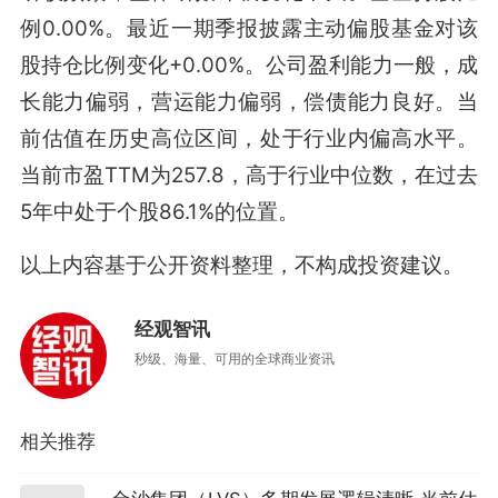
例0.00%。最近一期季报披露主动偏股基金对该
股持仓比例变化+0.00%。公司盈利能力一般，成
长能力偏弱，营运能力偏弱，偿债能力良好。当
前估值在历史高位区间，处于行业内偏高水平。
当前市盈TTM为257.8，高于行业中位数，在过去
5年中处于个股86.1%的位置。
以上内容基于公开资料整理，不构成投资建议。
经观智讯
秒级、海量、可用的全球商业资讯
相关推荐