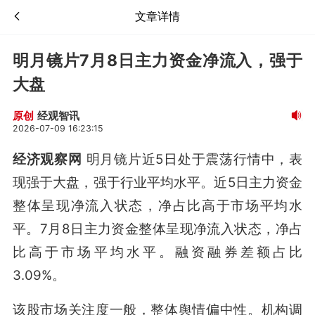
文章详情
明月镜片7月8日主力资金净流入，强于
大盘
经观智讯
原创
2026-07-09 16:23:15
经济观察网
明月镜片近5日处于震荡行情中，表
现强于大盘，强于行业平均水平。近5日主力资金
整体呈现净流入状态，净占比高于市场平均水
平。7月8日主力资金整体呈现净流入状态，净占
比高于市场平均水平。融资融券差额占比
3.09%。
该股市场关注度一般，整体舆情偏中性。机构调