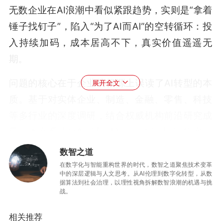
无数企业在AI浪潮中看似紧跟趋势，实则是“拿着
锤子找钉子”，陷入“为了AI而AI”的空转循环：投
入持续加码，成本居高不下，真实价值遥遥无
期。
问题的核心在于企业从根源上误读了AI转型的本
展开全文
质。基于对实体企业、制造、金融、零售、科技
等多行业的深度调研，结合权威机构前沿研究成
果，本文系统拆解“试点繁荣、价值虚无”的底层
成因，并给出一套可落地、可验证、可规模化的
数智之道
破局路径，为企业穿越AI迷雾提供务实解决方
在数字化与智能重构世界的时代，数智之道聚焦技术变革
中的深层逻辑与人文思考。从AI伦理到数字化转型，从数
案。
据算法到社会治理，以理性视角拆解数智浪潮的机遇与挑
战。
90%企业困在同一条岔路
相关推荐