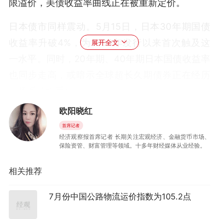
限溢价，美债收益率曲线正在被重新定价。
日本债市同样震动。5月15日，日本30年期国债
收益率升破4%，为1999年发行以来首次触及这
展开全文
一水平。同时，20年期、40年期日本国债收益率
也同步走高，或暗示全球超长久期债券正在经历
一场系统性重估。
欧阳晓红
欧洲债市方面也同步上冲。5月15日，德国10年
首席记者
期国债收益率升至约3.15%，法国升至约3.81%，
经济观察报首席记者 长期关注宏观经济、金融货币市场、
意大利升至约3.94%，均较前一交易日大幅上
保险资管、财富管理等领域。十多年财经媒体从业经验。
行。英国10年期收益率一度升至约5.153%，为
相关推荐
2008年以来高位，30年期国债收益率升至
5.822%，创1998年以来新高。
7月份中国公路物流运价指数为105.2点