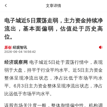
文章详情
电子城近5日震荡走弱，主力资金持续净
流出，基本面偏弱，估值处于历史高
位。
经观智讯
原创
2026-06-04 14:56:42
经济观察网
电子城近5日处于震荡行情中，表现
弱于大盘，持平于行业平均水平。近5日主力资金
整体呈现净流出状态，净占比低于市场平均水
平。6月3日主力资金整体呈现净流出状态，净占
比远低于市场平均水平。
该股市场关注度一般，整体舆情偏中性。机构调