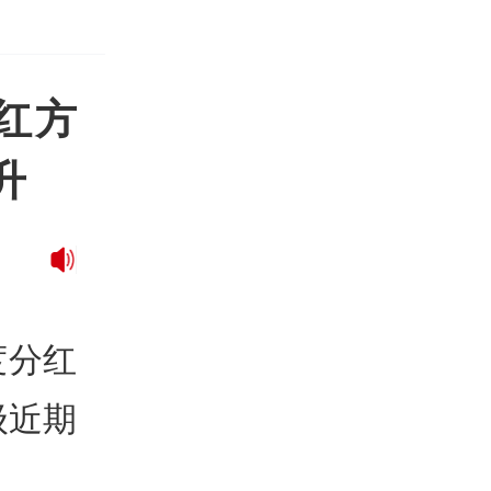
红方
升
度分红
级近期