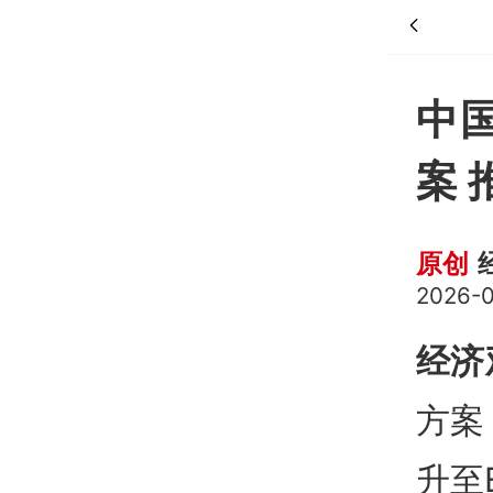
中
案 
原创
2026-0
经济
方案
升至