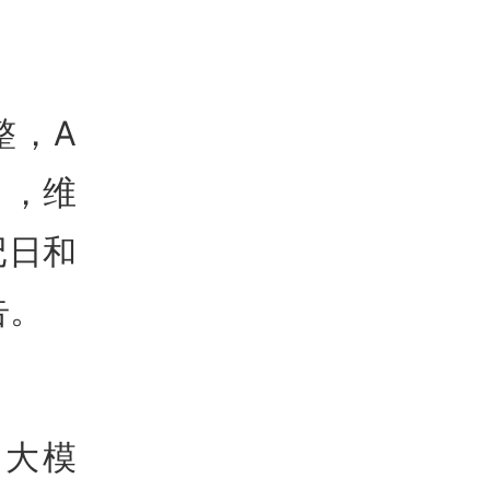
整，A
），维
记日和
告。
程大模