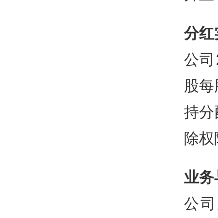
分红
公司
股每
持分
除权
业务
公司