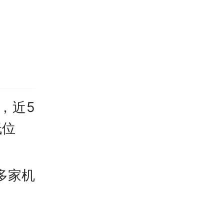
，近5
低位
 多家机