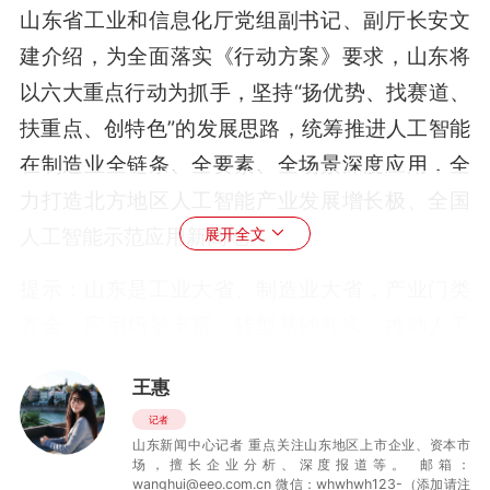
山东省工业和信息化厅党组副书记、副厅长安文
建介绍，为全面落实《行动方案》要求，山东将
以六大重点行动为抓手，坚持“扬优势、找赛道、
扶重点、创特色”的发展思路，统筹推进人工智能
在制造业全链条、全要素、全场景深度应用，全
力打造北方地区人工智能产业发展增长极、全国
人工智能示范应用新高地。
展开全文
提示：山东是工业大省、制造业大省，产业门类
齐全、应用场景丰富、转型基础扎实，推动人工
智能全方位、深层次赋能制造业，是实现“山东制
王惠
造”向“山东智造”跨越的关键抓手。2025年，山东
记者
人工智能核心产业营收实现1289.3亿元，约占全
山东新闻中心记者 重点关注山东地区上市企业、资本市
场，擅长企业分析、深度报道等。 邮箱：
国总量的十分之一，同比增长39.2%；全省从事
wanghui@eeo.com.cn 微信：whwhwh123-（添加请注