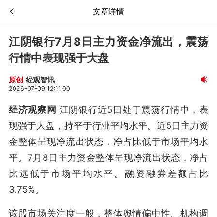
文章详情
江阴银行7月8日主力资金净流出，震荡
行情中表现强于大盘
经观智讯
原创
2026-07-09 12:11:00
经济观察网
江阴银行近5日处于震荡行情中，表
现强于大盘，持平于行业平均水平。近5日主力资
金整体呈现净流出状态，净占比低于市场平均水
平。7月8日主力资金整体呈现净流出状态，净占
比远低于市场平均水平。融资融券差额占比
3.75%。
该股市场关注度一般，整体舆情偏中性。机构调