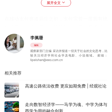
展开全文
在移动支付赛道诞生之初，支付宝曾一度拥有绝
对优势。依托淘宝、天猫沉淀的电商交易场景，
支付宝率先搭建起完整的账户体系、资金风控与
李佩珊
理财矩阵。2013年第四季度，支付宝在第三方移
编辑
观察家部门主编 采访并报道一切关于社会的文化思考，比
动支付市场中的份额达到75.9%。彼时，微信只
较关注经济学和社会学及电影、小说领域。 邮箱：
是一款主打熟人沟通的社交软件，其支付功能还
lipeishan@eeo.com.cn
只是一个边缘试水项目。几乎没有人相信，微信
相关推荐
支付很快会成为与支付宝并驾齐驱的支付巨头。
高速公路依法收费 更应如期免费 | 经观社论
转折发生在2014年春节。2014年1月27日，微信
红包正式上线。用户只需绑定银行卡，就可以参
走向数智经济学——马学为魂、中学为体与
与“抢红包”，并与朋友互发红包。
西学为用的融合创新