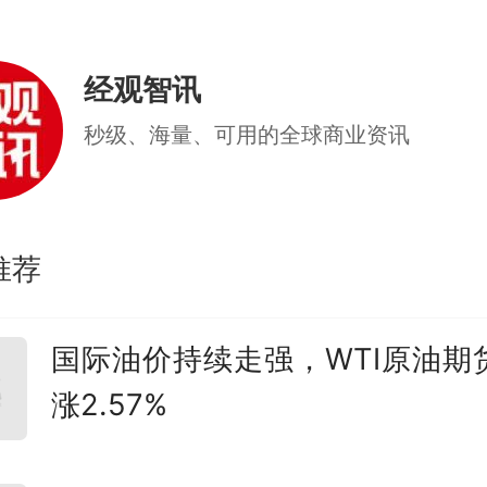
。
经观智讯
秒级、海量、可用的全球商业资讯
推荐
国际油价持续走强，WTI原油期
涨2.57%