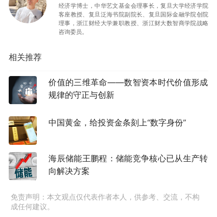
经济学博士，中华艺文基金会理事长，复旦大学经济学院
2. “平实”作为算力系统的底座
客座教授、复旦泛海书院副院长、复旦国际金融学院创院
理事，浙江财经大学兼职教授、浙江财大数智商学院战略
咨询委员。
“平实”在数智语境下，表现为对数据质量的“洁
癖”、对算法逻辑的敬畏以及对自动化流程的坚
相关推荐
守。它是不厌其烦的数据治理，是环环相扣的代
价值的三维革命——数智资本时代价值形成
码审计，是对AI生成内容的“最后一公里”人性化把
规律的守正与创新
关。所有令人惊叹的“出色”，其底座都是由无数
标准化的API接口、干净的数据集和稳健的算力基
中国黄金，给投资金条刻上“数字身份”
础设施垒砌而成。将“平实”数字化，“出色”便是智
能涌现的自然结果。
海辰储能王鹏程：储能竞争核心已从生产转
向解决方案
3. “止于平实”的反算法智慧
这要求领导者警惕“数字形式主义”和“算法幻觉”。
免责声明：本文观点仅代表作者本人，供参考、交流，不构
成任何建议。
在管理中，它意味着不依赖单一的KPI或AI推荐，