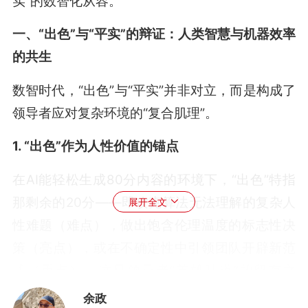
实”的数智化从容。
一、“出色”与“平实”的辩证：人类智慧与机器效率
的共生
数智时代，“出色”与“平实”并非对立，而是构成了
领导者应对复杂环境的“复合肌理”。
1. “出色”作为人性价值的锚点
在AI能轻松生成80分内容的环境下，“出色”特指
那剩余的20分——即攻克算法无法理解的复杂人
展开全文
性难题（难点），做出饱含伦理温度的标志性决
策（亮点），或在不确定性中引领团队开辟新范
式（重点）。这是领导者“英雄味道”的留存之
地，定义了人类在智能系统中的不可替代性。
余政