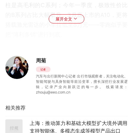
柱是高毛利的C系列；今年一季度，极致性价比
的B系列占比大幅攀升。3月底上市的A10，更将
展开全文
搭载激光雷达的小车拉低至8万元——零跑似乎要
把“薄利多销”进行到底。
在此背景下，零跑宣布推出更高定位的第二品
牌，是提升盈利能力之举。但问题来了：一个习
周菊
惯了“精打细算”的品牌，能在豪华配置上学会“花
记者
汽车与出行新闻中心记者 出行市场观察者，关注电动化、
钱”吗？更关键的是，消费者会信吗？
智能驾驶与具身智能等前沿变革，擅长深挖行业发展逻
辑，记录产业向新跃迁的每一步。 线索请发：
在新势力车企中，推第二品牌并非新鲜事。此前
zhouju@eeo.com.cn
蔚来已推出乐道和萤火虫，小米也被传将推出“寻
相关推荐
天”，这两者相同之处是都遵循同一条路径——从
上往下打。
上海：推动算力和基础大模型扩大境外调用
支持智能体、多模态生成等模型产品出口