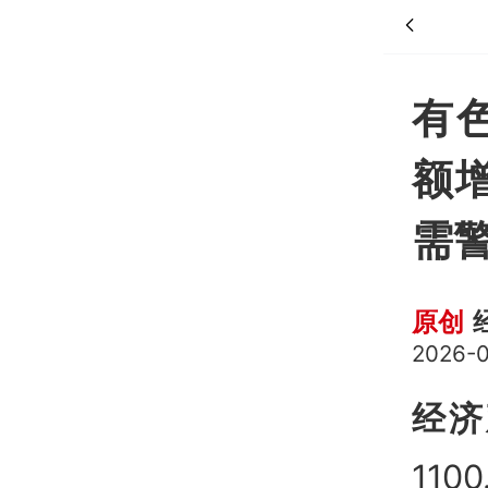
有
额增
需
原创
2026-0
经济
11