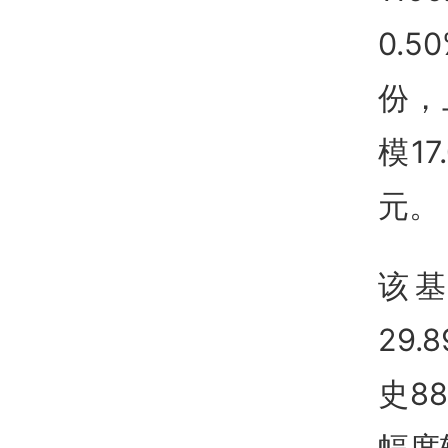
0.
份，
模1
元。
该基
29
史8
幅度