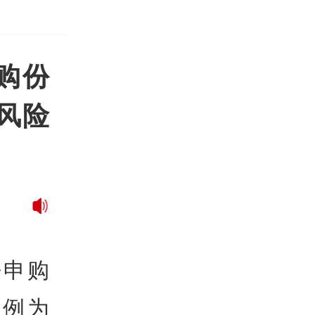
购份
高风险
净申购
比例为