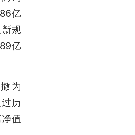
86亿
最新规
89亿
回撤为
超过历
离净值