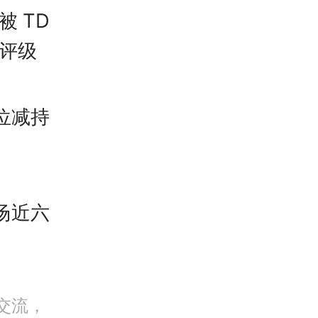
被TD
出评级
位减持
场近六
交流，