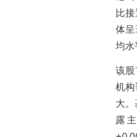
比接
体呈
均水
该股
机构
大。
露
+0