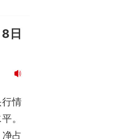
8日
。
头行情
水平。
，净占