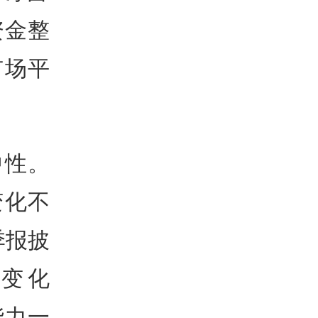
资金整
市场平
中性。
变化不
季报披
变化
能力一