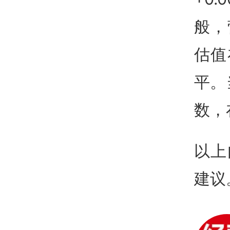
般，
估值
平。
数，
以上
建议