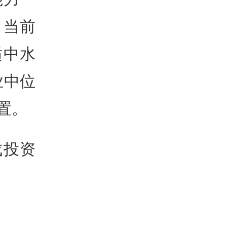
。当前
适中水
业中位
置。
成投资