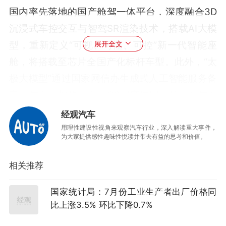
国内率先落地的国产舱驾一体平台，深度融合3D
沉浸式车控交互与智驾SR渲染技术，搭载AI大模
型，重新定义“可视、可懂、可控”新一代智能座
展开全文
舱，将搭载至芯片全国产化标杆车型。此外，“太
极大模型”通过国家网信办生成式人工智能服务备
案，与天元架构、天元OS深度协同，推动AI与汽
车产业深度融合，筑牢智能化安全底线。东风
经观汽车
OpenWorld真实道路多模态驾驶数据集开放计划
用理性建设性视角来观察汽车行业，深入解读重大事件，
为大家提供感性趣味性悦读并带去有益的思考和价值。
发布，为世界模型与具身智能技术落地提供关键
数据基础设施支撑。
相关推荐
车规芯片是汽车智能化的核心底座，东风汽车打
国家统计局：7月份工业生产者出厂价格同
造的国内首款全国产高性能车规级MCU芯片
比上涨3.5% 环比下降0.7%
DF30填补国内技术空白，成功首搭发动机ECU，