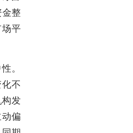
资金整
市场平
中性。
变化不
机构发
主动偏
，同期