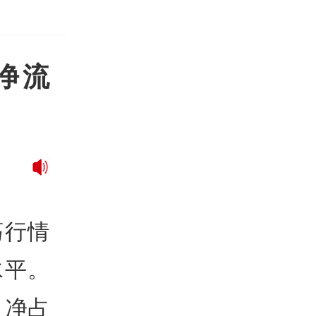
净流
荡行情
水平。
，净占