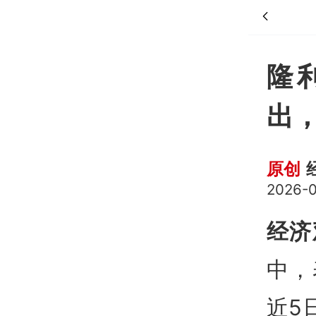
隆
出
原创
2026-0
经济
中，
近5