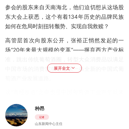
参会的股东来自天南海北，他们迫切想从这场股
东大会上获悉，这个有着134年历史的品牌民族
如何在危局时刻扭转颓势、实现自我救赎？
高管层首次向股东公开，张裕正悄然发起的一
场“20年来最大规模的变革”——摒弃西方产业标
准，跳出传统葡萄酒圈，转型大众消费品以满足
中国市场的消费需求，寻求一条全新的中国式葡
展开全文
萄酒产业发展道路。
这“离经叛道”之举也是中国葡萄酒工业百年以来
从未有过的一次探索。
种昂
“一百多年来，葡萄酒从未真正走进中国消费者的
记者
山东新闻中心主任
生活”