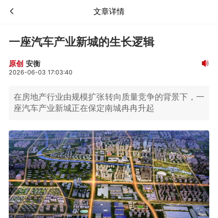
文章详情
一座汽车产业新城的生长逻辑
安衡
原创
2026-06-03 17:03:40
在房地产行业由规模扩张转向质量竞争的背景下，一
座汽车产业新城正在保定南城冉冉升起