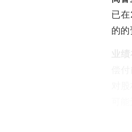
已在
的的
业绩
偿付
对股
可能
以上