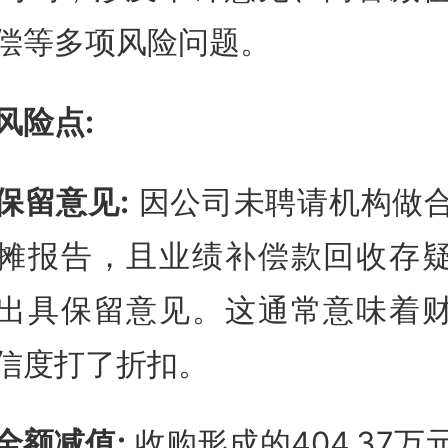
偿等多项风险问题。
风险点:
保留意见:
因公司未聘请机构做
摊报告，且业绩补偿款回收存
出具保留意见
。这通常意味着
信度打了折扣。
全额减值:
收购形成的404.37万