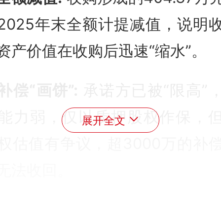
2025年末全额计提减值
，说明
资产价值在收购后迅速“缩水”。
补偿“画饼”:
承诺方已被“限高”
能力弱，仅以质押股权作保，
展开全文
权估值有争议，超3000万的补
无法收回
。
内容基于公开资料整理，不构