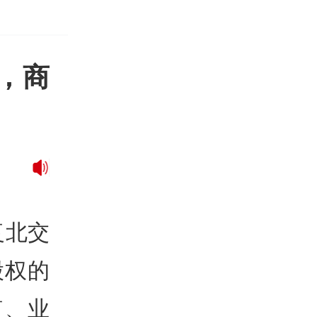
，商
复北交
股权的
值、业