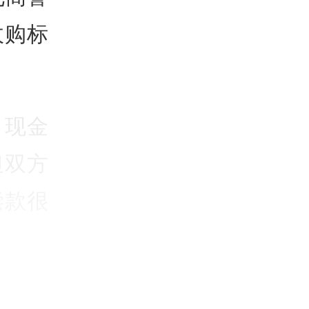
收购标
，现金
但双方
偿款很
成投资