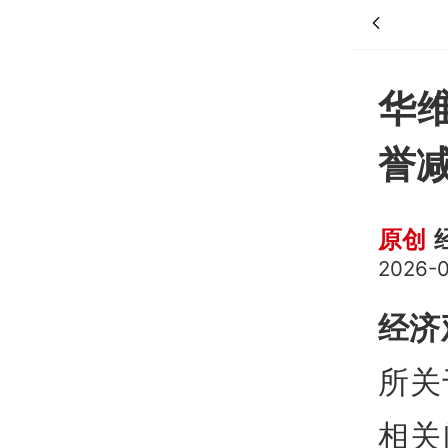
华
誉
原创
2026-0
经济
所关
相关