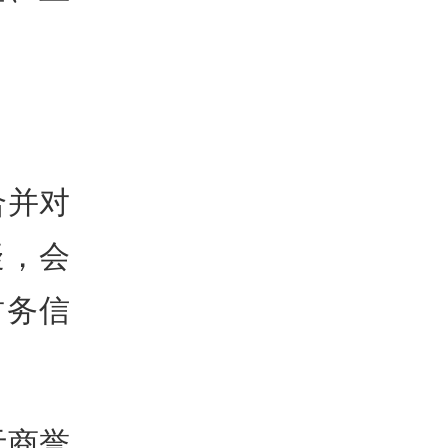
合并对
疑，会
财务信
元商誉