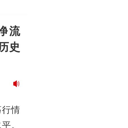
净流
历史
荡行情
水平。