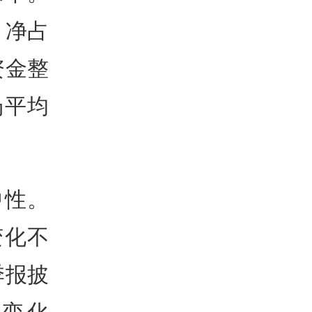
，净占
资金整
场平均
中性。
变化不
季报披
变化