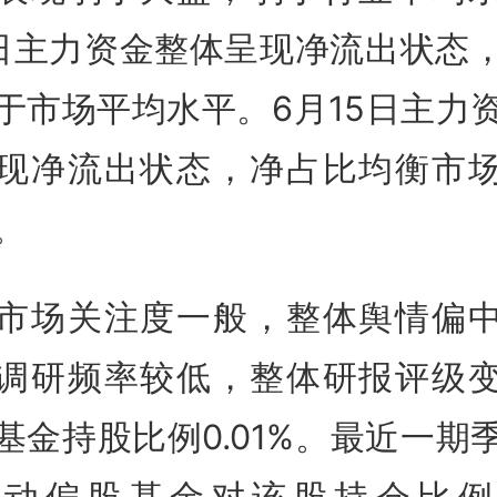
日主力资金整体呈现净流出状态
于市场平均水平。6月15日主力
现净流出状态，净占比均衡市
。
市场关注度一般，整体舆情偏
调研频率较低，整体研报评级
基金持股比例0.01%。最近一期
主动偏股基金对该股持仓比例