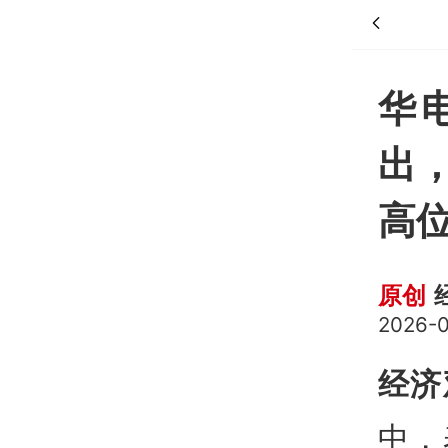
华
出
高
原创
2026-0
经济
中，