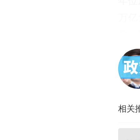
年位
万亿
方一
期末
国列
东区
—香
相关
民人