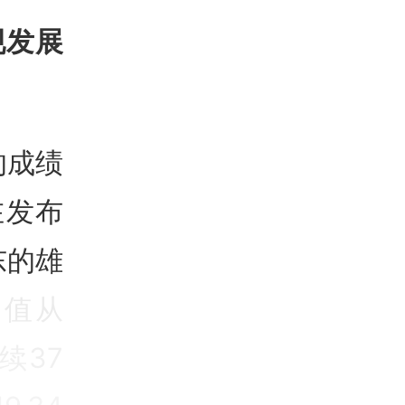
现发展
的成绩
在发布
东的雄
总值从
续37