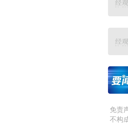
站上
介绍
现新
《纲
高质
年均
提高
免责
三是
不构
均可