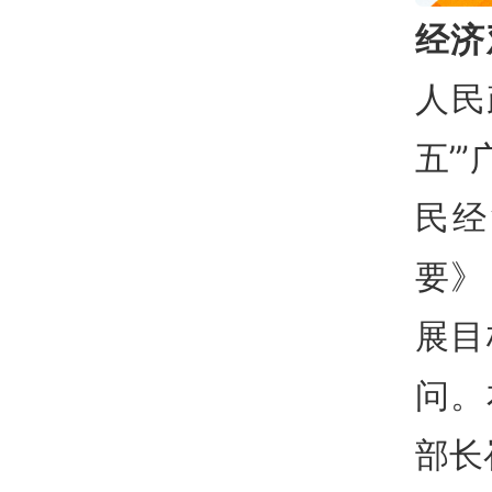
经济
人民
五’
民经
要》
展目
问。
部长