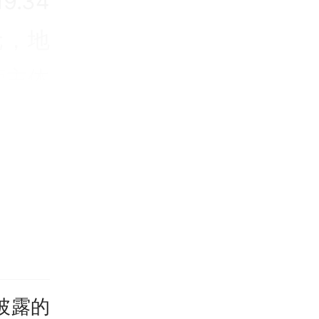
.34
元，地
营主体
都在全
时，广
“深圳
位，居
。
披露的