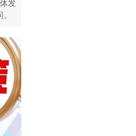
体发
问。