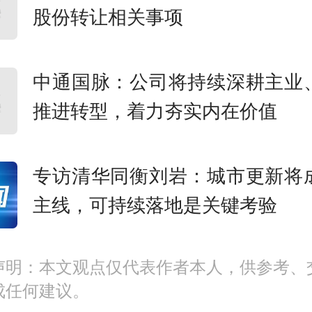
新起点，广东如何谋划未来？
股份转让相关事项
，“十五五”时期是广东增创新优
突破的紧要时期。广东省“十五五
中通国脉：公司将持续深耕主业
推进转型，着力夯实内在价值
要》细化提出8个方面发展目标
量发展取得显著成效，全省生
专访清华同衡刘岩：城市更新将
增长5%左右；二是科技创新水
主线，可持续落地是关键考验
，全社会研发经费投入年均增长
声明：本文观点仅代表作者本人，供参考、
城乡区域发展更加协调，城乡
成任何建议。
支配收入比值缩小至2.05，海