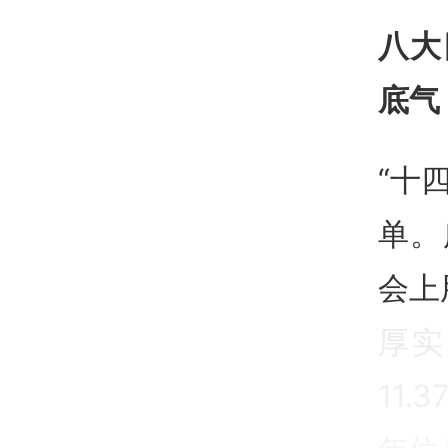
八大
底气
“十
单。
会上
厚实
11