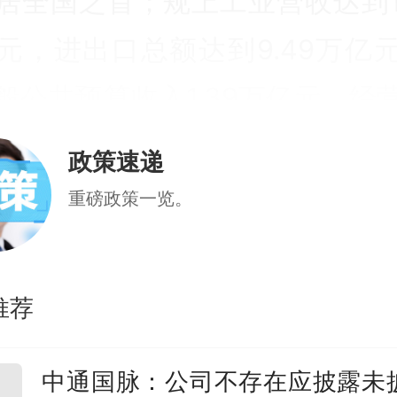
居全国之首；规上工业营收达到19
元，进出口总额达到9.49万亿
般公共预算收入1.39万亿元，经
存量超过2200万户。“这些指标
政策速递
第一位。”孟凡利介绍。与此同
重磅政策一览。
域创新能力连续9年全国第一，
港—广州”创新集群跃居全球首
推荐
均可支配收入五年间增长30.8%
中通国脉：公司不存在应披露未