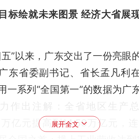
目标绘就未来图景 经济大省展
四五”以来，广东交出了一份亮眼
广东省委副书记、省长孟凡利
用一系列“全国第一”的数据为广
力作出注解：全省地区生产
.37万亿元提高到14.58万亿元，连
展开全文