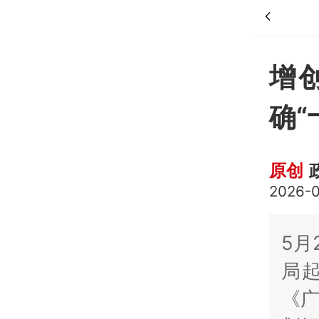
增
确“
原创
2026-0
5月
局起
《