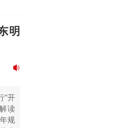
东明
行“开
，解读
年规