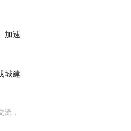
孟凡利
势、实
”规划
、加速
：一是
产总值
成城建
平大幅
5%；
交流，
居民人
洋生产