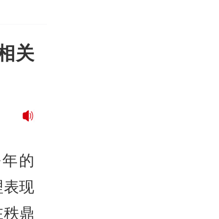
 相关
去年的
理表现
在秩鼎