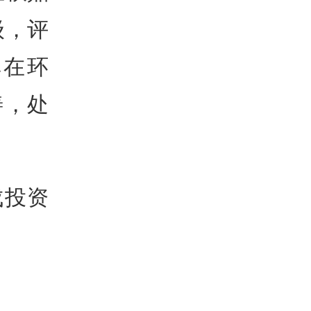
级，评
其在环
善，处
成投资