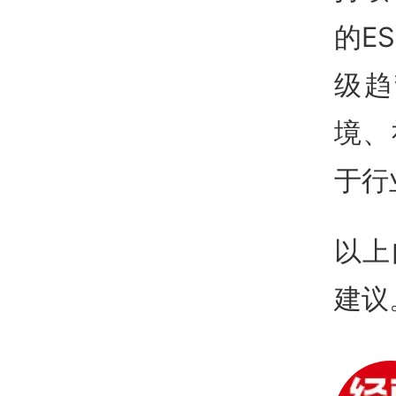
的E
级趋
境、
于行
以上
建议