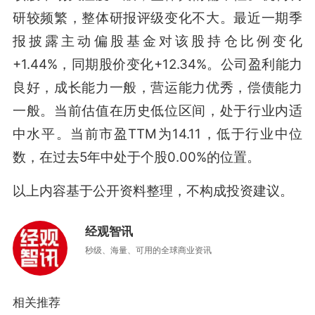
研较频繁，整体研报评级变化不大。最近一期季
报披露主动偏股基金对该股持仓比例变化
+1.44%，同期股价变化+12.34%。公司盈利能力
良好，成长能力一般，营运能力优秀，偿债能力
一般。当前估值在历史低位区间，处于行业内适
中水平。当前市盈TTM为14.11，低于行业中位
数，在过去5年中处于个股0.00%的位置。
以上内容基于公开资料整理，不构成投资建议。
经观智讯
秒级、海量、可用的全球商业资讯
相关推荐