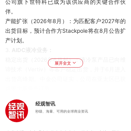
公司旗下世特科已成为该供应商的关键合作伙
伴
。
产能扩张（2026年8月）：为匹配客户2027年的
出货目标，预计合作方Stackpole将在8月公告扩
产计划
。
3.
AIDC液冷业务：
稳定出货（2026年6月起）：液冷泵产品已向维
展开全文
谛技术（Vertiv）等客户稳定出货，并于6月进入
出货高峰期
。中金公司证实，公司在亚太区已获
得重大新业务订单
。
机构观点：
经观智讯
业绩贡献起点：国泰海通证券在6月1日的研报中
秒级、海量、可用的全球商业资讯
指出，多项工商用新产品预计将在
2027财年（即