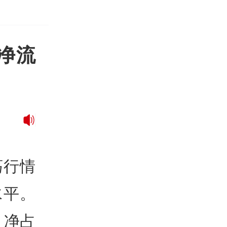
净流
荡行情
水平。
，净占