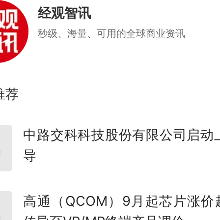
。
经观智讯
秒级、海量、可用的全球商业资讯
推荐
中路交科科技股份有限公司启动
导
高通（QCOM）9月起芯片涨价超