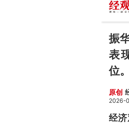
振
表
位
原创
2026-0
经济