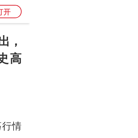
打开
出，
史高
荡行情