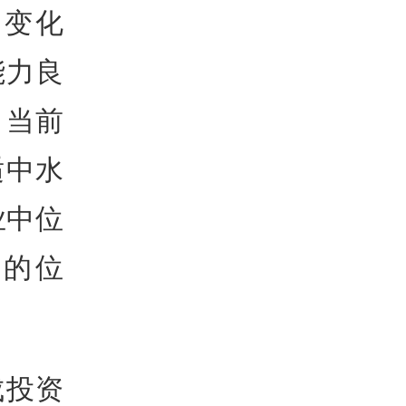
价变化
能力良
。当前
适中水
业中位
%的位
成投资