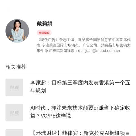
戴莉娟
资深编辑
但恰恰是这种模糊与留白，透露出耐克今年世界
《现代广告》杂志主编、戛纳狮子国际创意节中国首席代
表 专注关注国际市场动态、广告公司、消费品市场营销大
杯营销最核心的变化：
它不再试图用一支超级广
事件 欢迎投稿新闻线索：dailijuan@maad.com.cn
告统一全球情绪，而是开始把世界杯变成一个持
相关推荐
续发生、不断扩散的文化内容场域。
李家超：目标第三季度内发表香港第一个五
对于广告行业来说，这或许是一个颇具象征意义
年规划
的时刻。
因为曾几何时，耐克几乎定义了“世界杯广告”的
AI时代，押注未来技术颠覆or赚当下确定收
益？VC/PE这样说
黄金时代。
从2002年的《Secret Tournament》，到2010年
【环球财经】菲律宾：新克拉克AI枢纽项目