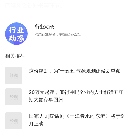
阅读风险告知书等环节。
今年4月中旬，宁波银行发布《关于调整部分代销
行业动态
公募基金风险评级的公告》，调整了30余只代销
洞悉行业脉动，掌握前沿动态。
公募基金产品的风险等级。具体来看，“易方达原
油证券投资基金（QDII）A类人民币份额”“易方达
相关推荐
原油证券投资基金（QDII）C类人民币份额”“嘉实
沪深300红利低波动ETF联接Y”三只基金产品的风
这份规划，为“十五五”气象观测建设划重点
险等级由中高风险上调至高风险。同时，“西部利
得行业主题A”“华夏兴融混合（LOF）”“国泰民益
20万元起存，值得冲吗？业内人士解读五年
灵活”等基金产品的风险等级由中风险上调至中高
期大额存单回归
风险。
国家大剧院话剧《一江春水向东流》将于9
随后，上海银行将其代销的“易方达原油证券投资
月上演
基金（QDII）”A类、C类人民币份额的风险等级