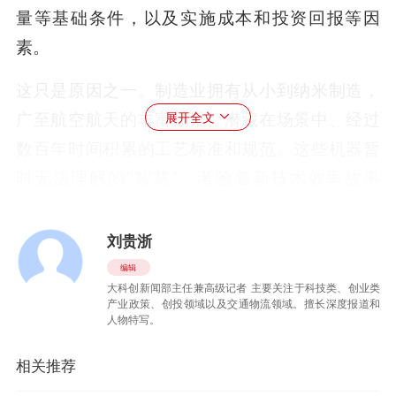
量等基础条件，以及实施成本和投资回报等因
素。
这只是原因之一。制造业拥有从小到纳米制造，
广至航空航天的丰富场景、潜藏在场景中、经过
展开全文
数百年时间积累的工艺标准和规范。这些机器暂
时无法理解的“智慧”，考验着新技术效率故事
的“真伪”。
刘贵浙
黄培说，新兴技术应用要“敬畏制造业，敬畏制造
编辑
业的复杂性”。
大科创新闻部主任兼高级记者 主要关注于科技类、创业类
产业政策、创投领域以及交通物流领域。擅长深度报道和
｜对话｜
人物特写。
人形机器人进入工厂还处于摸索阶段
相关推荐